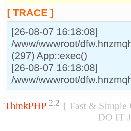
[ TRACE ]
[26-08-07 16:18:08]
/www/wwwroot/dfw.hnzmqh
(297) App::exec()
[26-08-07 16:18:08]
/www/wwwroot/dfw.hnzmqhr.
2.2
ThinkPHP
{ Fast & Simple
DO IT 